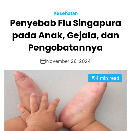
O
R
M
Kesehatan
O
Penyebab Flu Singapura
D
E
pada Anak, Gejala, dan
Pengobatannya
November 26, 2024
4 min read