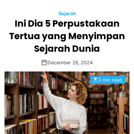
O
R
M
Sejarah
O
Ini Dia 5 Perpustakaan
D
E
Tertua yang Menyimpan
Sejarah Dunia
December 26, 2024
3 min read