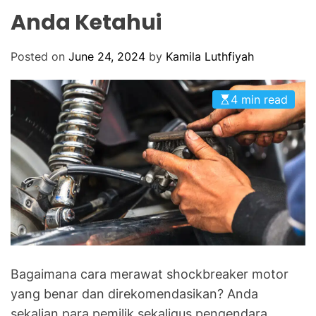
O
Anda Ketahui
R
M
O
D
Posted on
June 24, 2024
by
Kamila Luthfiyah
E
4 min read
Bagaimana cara merawat shockbreaker motor
yang benar dan direkomendasikan? Anda
sekalian para pemilik sekaligus pengendara