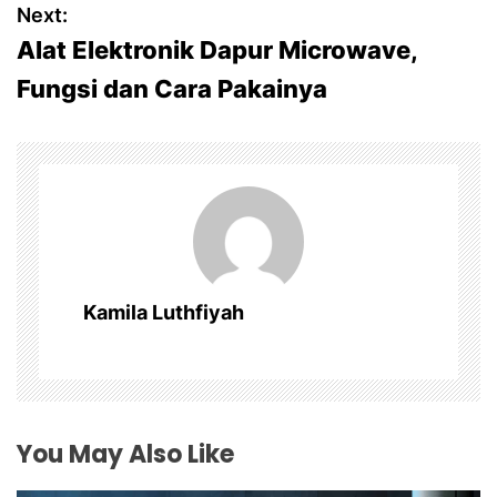
t
Next:
Alat Elektronik Dapur Microwave,
n
Fungsi dan Cara Pakainya
a
v
i
g
a
Kamila Luthfiyah
t
i
o
You May Also Like
n