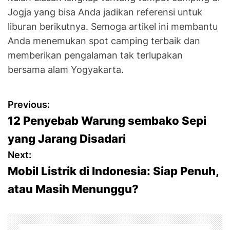
Jogja yang bisa Anda jadikan referensi untuk
liburan berikutnya. Semoga artikel ini membantu
Anda menemukan spot camping terbaik dan
memberikan pengalaman tak terlupakan
bersama alam Yogyakarta.
P
Previous:
12 Penyebab Warung sembako Sepi
o
yang Jarang Disadari
s
Next:
Mobil Listrik di Indonesia: Siap Penuh,
t
atau Masih Menunggu?
n
a