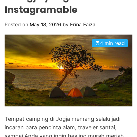
O
Instagramable
R
M
O
D
Posted on
May 18, 2026
by
Erina Faiza
E
4 min read
Tempat camping di Jogja memang selalu jadi
incaran para pencinta alam, traveler santai,
sampai Anda yang ingin healing murah meriah