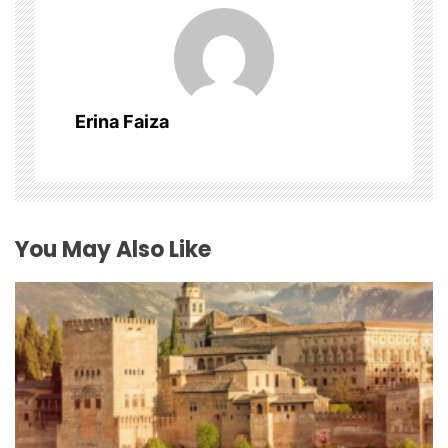
v
i
g
Erina Faiza
a
t
i
You May Also Like
o
n