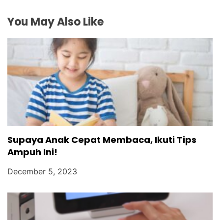
i
You May Also Like
o
n
Supaya Anak Cepat Membaca, Ikuti Tips
Ampuh Ini!
December 5, 2023