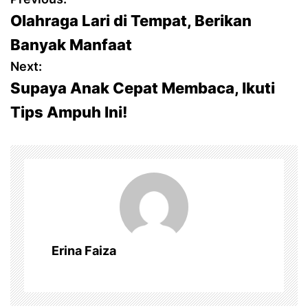
P
Olahraga Lari di Tempat, Berikan
o
Banyak Manfaat
s
Next:
Supaya Anak Cepat Membaca, Ikuti
t
Tips Ampuh Ini!
n
a
v
i
g
Erina Faiza
a
t