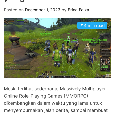
O
R
Posted on
December 1, 2023
by
Erina Faiza
M
O
D
E
4 min read
Meski terlihat sederhana, Massively Multiplayer
Online Role-Playing Games (MMORPG)
dikembangkan dalam waktu yang lama untuk
menyempurnakan jalan cerita, sampai membuat