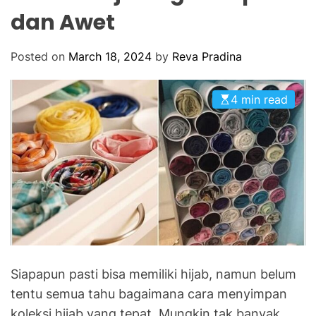
O
dan Awet
R
M
O
D
Posted on
March 18, 2024
by
Reva Pradina
E
4 min read
Siapapun pasti bisa memiliki hijab, namun belum
tentu semua tahu bagaimana cara menyimpan
koleksi hijab yang tepat. Mungkin tak banyak