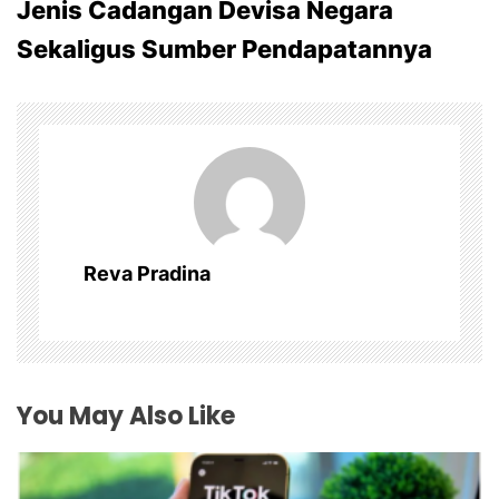
Jenis Cadangan Devisa Negara
t
Sekaligus Sumber Pendapatannya
n
a
v
i
g
Reva Pradina
a
t
i
You May Also Like
o
n