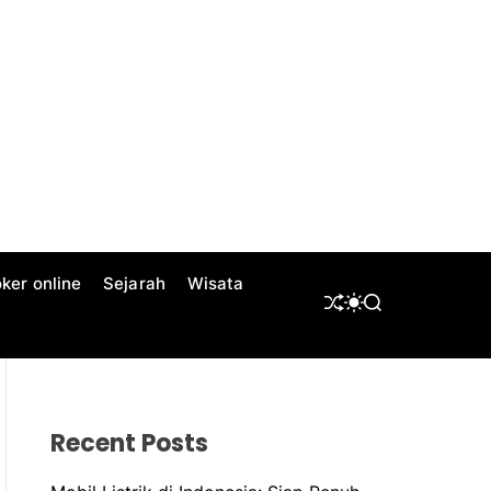
ker online
Sejarah
Wisata
S
S
S
H
W
E
U
I
A
F
T
R
F
C
C
L
H
H
E
C
Recent Posts
O
L
O