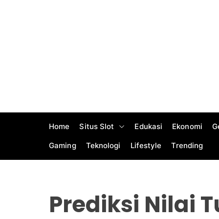
S
k
i
p
t
o
c
o
n
t
Home
Situs Slot
Edukasi
Ekonomi
G
e
n
Gaming
Teknologi
Lifestyle
Trending
t
Prediksi Nilai 