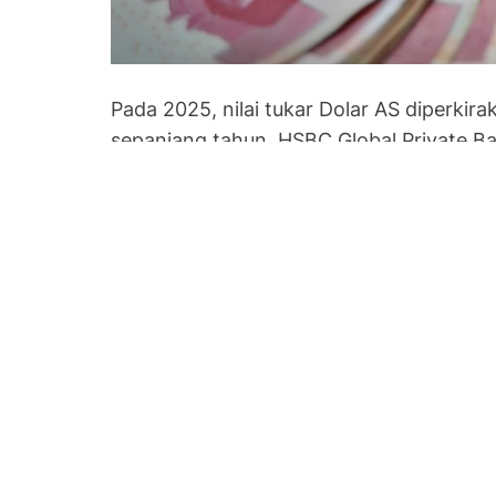
Pada 2025, nilai tukar Dolar AS diperkir
sepanjang tahun. HSBC Global Private
tekanan terhadap rupiah akan terus berla
Termasuk penguatan dolar AS dan besar
Cheo, CIO Southeast Asia and ASEAN fo
HSBC, menjelaskan bahwa meskipun rupi
hasilnya tetap menjanjikan.
Faktor Penguatan Nilai 