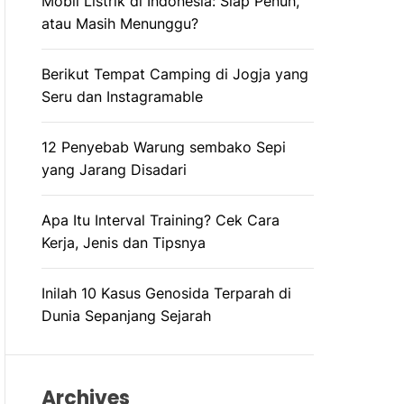
Mobil Listrik di Indonesia: Siap Penuh,
R
M
atau Masih Menunggu?
O
D
E
Berikut Tempat Camping di Jogja yang
Seru dan Instagramable
12 Penyebab Warung sembako Sepi
yang Jarang Disadari
Apa Itu Interval Training? Cek Cara
Kerja, Jenis dan Tipsnya
Inilah 10 Kasus Genosida Terparah di
Dunia Sepanjang Sejarah
Archives