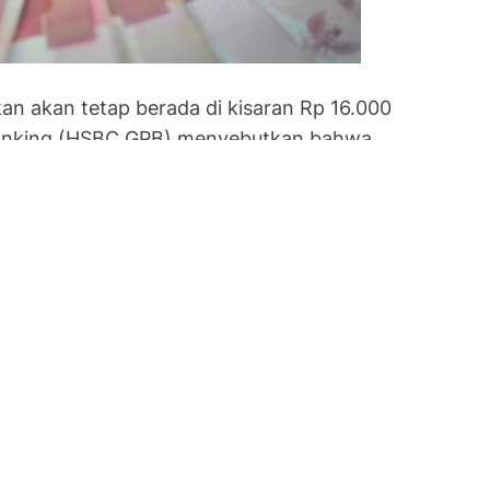
akan akan tetap berada di kisaran Rp 16.000
 Banking (HSBC GPB) menyebutkan bahwa
njut karena berbagai faktor.
nya kebutuhan impor Indonesia. James
r Private Banking and Wealth Management
ah menghadapi tekanan, daya tarik imbal
Tukar Dolar AS