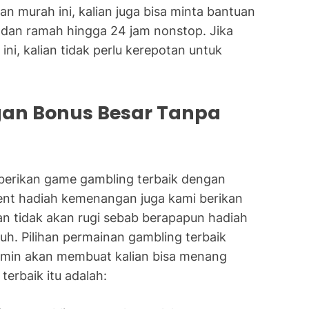
 murah ini, kalian juga bisa minta bantuan
 dan ramah hingga 24 jam nonstop. Jika
k ini, kalian tidak perlu kerepotan untuk
ngan Bonus Besar Tanpa
berikan game gambling terbaik dengan
nt hadiah kemenangan juga kami berikan
ian tidak akan rugi sebab berapapun hadiah
uh. Pilihan permainan gambling terbaik
rjamin akan membuat kalian bisa menang
terbaik itu adalah: