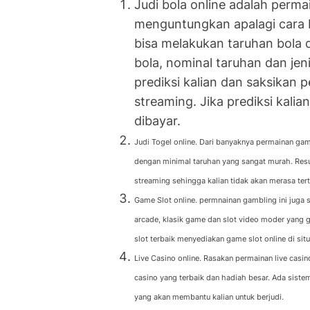
Judi bola online adalah perma
menguntungkan apalagi cara b
bisa melakukan taruhan bola 
bola, nominal taruhan dan je
prediksi kalian dan saksikan 
streaming. Jika prediksi kali
dibayar.
Judi Togel online. Dari banyaknya permainan gam
dengan minimal taruhan yang sangat murah. Result
streaming sehingga kalian tidak akan merasa ter
Game Slot online. permnainan gambling ini juga 
arcade, klasik game dan slot video moder yang 
slot terbaik menyediakan game slot online di sit
Live Casino online. Rasakan permainan live cas
casino yang terbaik dan hadiah besar. Ada sistem
yang akan membantu kalian untuk berjudi.