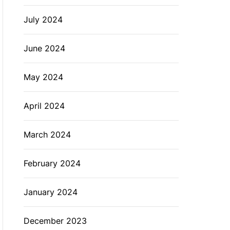
July 2024
June 2024
May 2024
April 2024
March 2024
February 2024
January 2024
December 2023