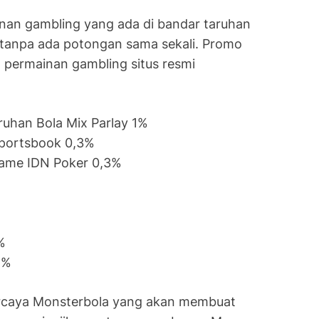
nan gambling yang ada di bandar taruhan
ar tanpa ada potongan sama sekali. Promo
permainan gambling situs resmi
uhan Bola Mix Parlay 1%
portsbook 0,3%
Game IDN Poker 0,3%
%
1%
rpercaya Monsterbola yang akan membuat