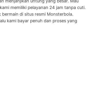
dan menjanjikan untung yang besar. Mau
kami memiliki pelayanan 24 jam tanpa cuti.
 bermain di situs resmi Monsterbola.
alu kami bayar penuh dan proses yang