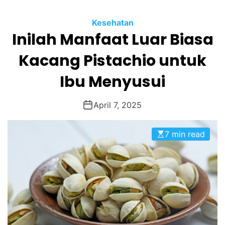
O
R
M
Kesehatan
O
Inilah Manfaat Luar Biasa
D
E
Kacang Pistachio untuk
Ibu Menyusui
April 7, 2025
7 min read