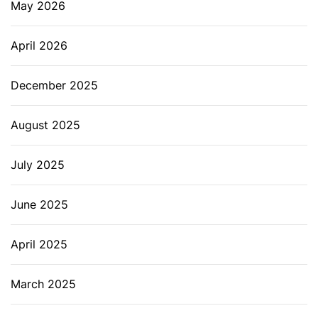
May 2026
April 2026
December 2025
August 2025
July 2025
June 2025
April 2025
March 2025