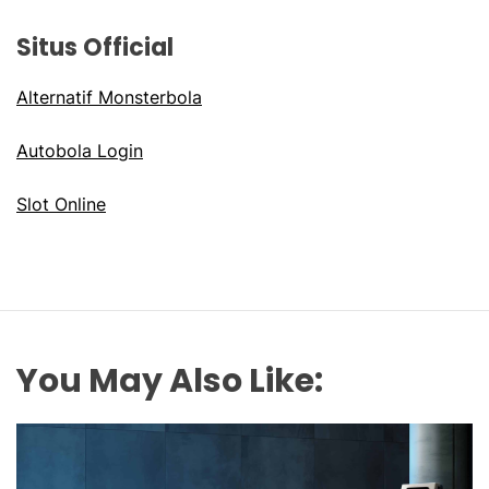
Situs Official
Alternatif Monsterbola
Autobola Login
Slot Online
You May Also Like: