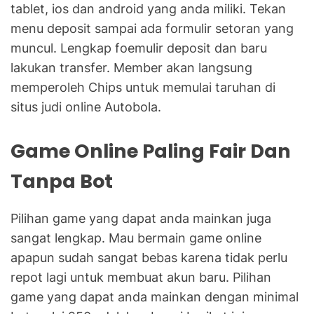
tablet, ios dan android yang anda miliki. Tekan
menu deposit sampai ada formulir setoran yang
muncul. Lengkap foemulir deposit dan baru
lakukan transfer. Member akan langsung
memperoleh Chips untuk memulai taruhan di
situs judi online Autobola.
Game Online Paling Fair Dan
Tanpa Bot
Pilihan game yang dapat anda mainkan juga
sangat lengkap. Mau bermain game online
apapun sudah sangat bebas karena tidak perlu
repot lagi untuk membuat akun baru. Pilihan
game yang dapat anda mainkan dengan minimal