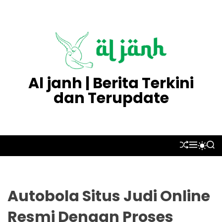
S
k
i
p
t
o
Al janh | Berita Terkini
c
o
dan Terupdate
n
t
e
n
S
M
S
S
H
E
E
W
t
U
N
A
I
F
U
R
T
F
C
C
L
H
H
Autobola Situs Judi Online
E
C
O
Resmi Dengan Proses
L