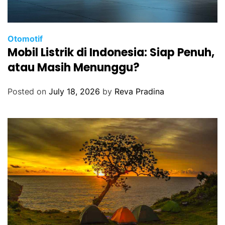
Otomotif
Mobil Listrik di Indonesia: Siap Penuh,
atau Masih Menunggu?
Posted on
July 18, 2026
by
Reva Pradina